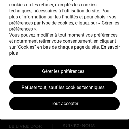
cookies ou les refuser, exceptés les cookies
Avec le mécénat
techniques, nécessaires à l’utilisation du site. Pour
exceptionnel de
plus d’information sur les finalités et pour choisir vos
préférences par type de cookies, cliquez sur « Gérer les
préférences ».
Vous pouvez modifier à tout moment vos préférences,
et notamment retirer votre consentement, en cliquant
sur "Cookies” en bas de chaque page du site.
En savoir
plus
TOUS MÉCÈNES !
Gérer les préférences
L’ŒUVRE À LA LOUPE
JEAN SIMEON CHARDIN
Refuser tout, sauf les cookies techniques
VOS CONTREPARTIES
Tout accepter
ACTUALITÉS
LES CAMPAGNES TOUS MÉCÈNES !
SUIVEZ-NOUS
LE LIVRE D’OR