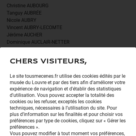
Christine AUBOURG
Tanguy AUBRÉE
Nicole AUBRY
Vincent AUBRY-LECOMTE
Jérôme AUCHER
Dominique AUCLAIR-NETTER
Colette AUDEON
Gerard AUDET
Chers visiteurs,
Sophie-Christine AUDIBERT
Agnès AUDIER
Le site tousmecenes.fr utilise des cookies édités par le
Henri AUDIER
musée du Louvre et par des tiers afin d'améliorer votre
Helene AUDOUX ARNAUD
expérience de navigation et d'établir des statistiques
Michel AUDOUY
d'utilisation. Vous pouvez accepter la totalité des
Francine AUDOYNAUD
cookies ou les refuser, exceptés les cookies
Alexandre AUDRAIN
techniques, nécessaires à l’utilisation du site. Pour
plus d’information sur les finalités et pour choisir vos
Helene AUDRERIE
préférences par type de cookies, cliquez sur « Gérer les
Roger AUDROIN
préférences ».
Salomé AUDRY
Vous pouvez modifier à tout moment vos préférences,