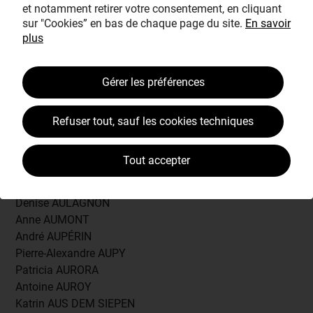
Carole AUFRAY
et notamment retirer votre consentement, en cliquant
Emmanuel AUGÉ
sur "Cookies” en bas de chaque page du site.
En savoir
François AUGENDRE
plus
Marc AUGENSTREICH
Agnès AUGER
Gérer les préférences
Gilles AUGER
Sandrine AUGEREAU-SALAUN
Simon AUGU FERY
Refuser tout, sauf les cookies techniques
Liliane AUGUET
Sylvie AUGUET
Tout accepter
Carole AUGUIN
Claudine AUGUSTE
Denise AULAGNON
Anne AUMONT
André AUPÉRIN
Pierre-Alexandre AUPY
Patricia AURORA
Antoine AUROY
Katrin AUS DEM SIEPEN