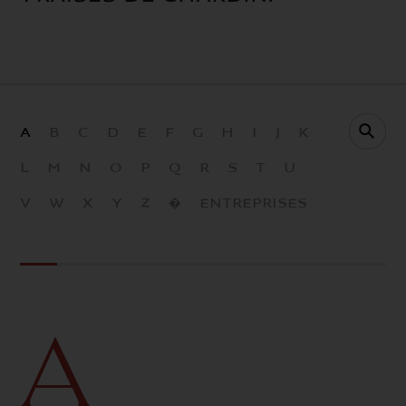
X
A
B
C
D
E
F
G
H
I
J
K
L
M
N
O
P
Q
R
S
T
U
V
W
X
Y
Z
�
ENTREPRISES
A