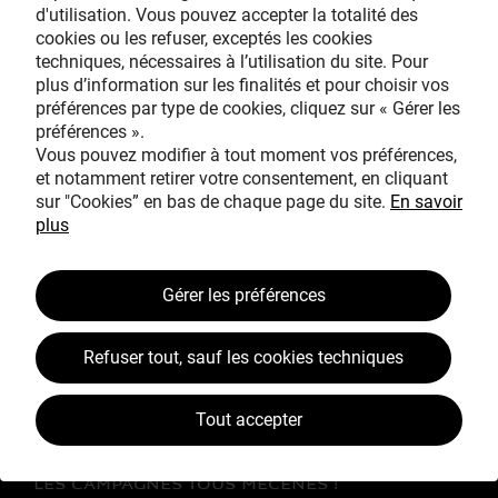
d'utilisation. Vous pouvez accepter la totalité des
cookies ou les refuser, exceptés les cookies
techniques, nécessaires à l’utilisation du site. Pour
Avec le mécénat
plus d’information sur les finalités et pour choisir vos
exceptionnel de
préférences par type de cookies, cliquez sur « Gérer les
préférences ».
Vous pouvez modifier à tout moment vos préférences,
et notamment retirer votre consentement, en cliquant
sur "Cookies” en bas de chaque page du site.
En savoir
plus
TOUS MÉCÈNES !
Gérer les préférences
L’ŒUVRE À LA LOUPE
Refuser tout, sauf les cookies techniques
JEAN SIMEON CHARDIN
VOS CONTREPARTIES
Tout accepter
ACTUALITÉS
LES CAMPAGNES TOUS MÉCÈNES !