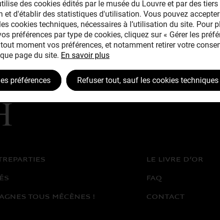
tilise des cookies édités par le musée du Louvre et par des tiers 
 et d'établir des statistiques d'utilisation. Vous pouvez accepter
les cookies techniques, nécessaires à l’utilisation du site. Pour 
 vos préférences par type de cookies, cliquez sur « Gérer les préfé
tout moment vos préférences, et notamment retirer votre consen
que page du site.
En savoir plus
les préférences
Refuser tout, sauf les cookies techniques
TREPARTIES
LE LIVRE D’OR
ÉS
FAQ
AGNES TOUS MÉCÈNES !
CONTACT