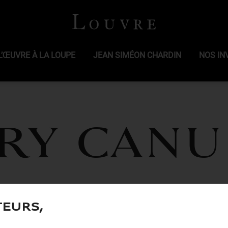
L’ŒUVRE À LA LOUPE
JEAN SIMÉON CHARDIN
NOS IN
ry Canu
teurs,