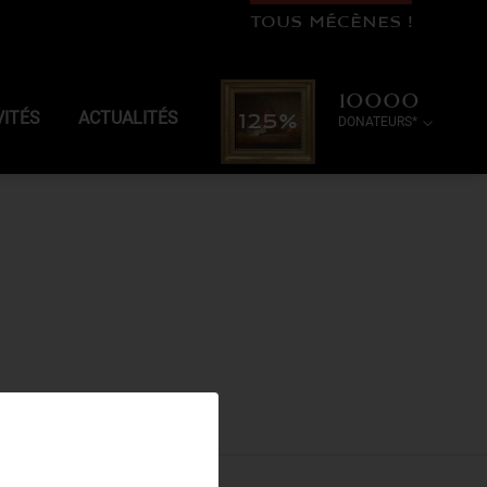
TOUS MÉCÈNES !
10000
VITÉS
ACTUALITÉS
125%
DONATEURS*