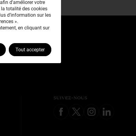
afin d'améliorer votre
 la totalité des cookies
plus d’information sur les
rences ».
tement, en cliquant sur
Tout accepter
SUIVEZ-NOUS