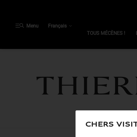
Menu
Français
TOUS MÉCÈNES !
Thier
Chers visi