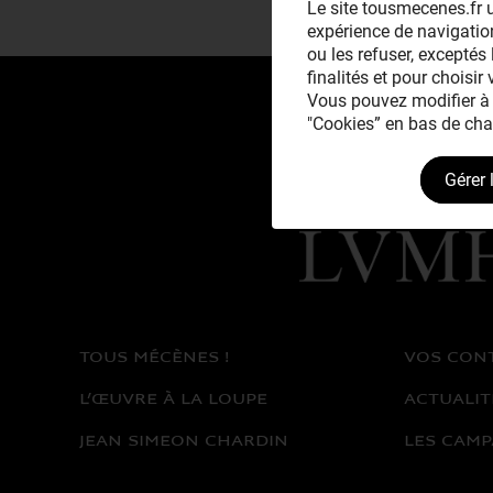
Le site tousmecenes.fr u
expérience de navigation
ou les refuser, exceptés 
finalités et pour choisir
Vous pouvez modifier à 
"Cookies” en bas de cha
Gérer 
Avec le mécénat
exceptionnel de
TOUS MÉCÈNES !
VOS CON
L’ŒUVRE À LA LOUPE
ACTUALIT
JEAN SIMEON CHARDIN
LES CAMP