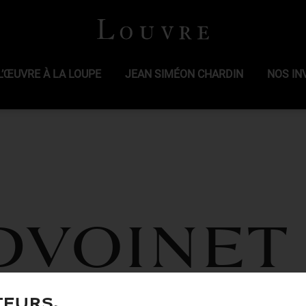
L’ŒUVRE À LA LOUPE
JEAN SIMÉON CHARDIN
NOS IN
DVOINET
teurs,