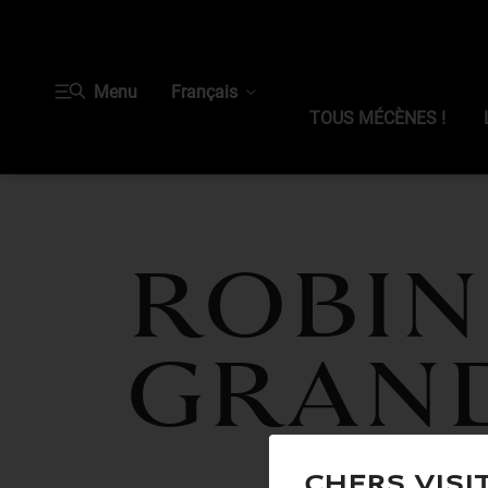
Menu
Français
TOUS MÉCÈNES !
ROBIN
GRAN
Chers visi