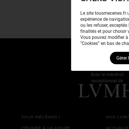
Le site tousmecenes.fr u
expérience de navigation
ou les refuser, exceptés 
finalités et pour choisir
Vous pouvez modifier à 
"Cookies” en bas de cha
Gérer 
Avec le mécénat
exceptionnel de
TOUS MÉCÈNES !
VOS CON
L’ŒUVRE À LA LOUPE
ACTUALIT