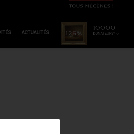
TOUS MÉCÈNES !
10000
VITÉS
ACTUALITÉS
125%
DONATEURS*