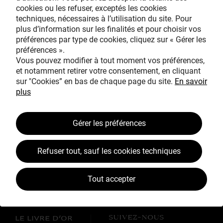
cookies ou les refuser, exceptés les cookies
Avec le mécénat
techniques, nécessaires à l’utilisation du site. Pour
exceptionnel de
plus d’information sur les finalités et pour choisir vos
préférences par type de cookies, cliquez sur « Gérer les
préférences ».
Vous pouvez modifier à tout moment vos préférences,
et notamment retirer votre consentement, en cliquant
sur "Cookies” en bas de chaque page du site.
En savoir
plus
TOUS MÉCÈNES !
Gérer les préférences
L’ŒUVRE À LA LOUPE
JEAN SIMEON CHARDIN
Refuser tout, sauf les cookies techniques
VOS CONTREPARTIES
Tout accepter
ACTUALITÉS
LES CAMPAGNES TOUS MÉCÈNES !
SUIVEZ-NOUS
LE LIVRE D’OR