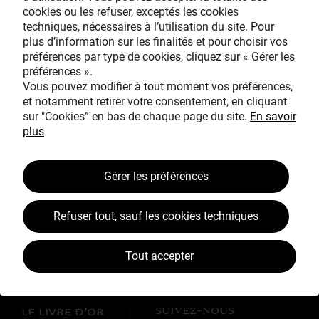
cookies ou les refuser, exceptés les cookies
Avec le mécénat
techniques, nécessaires à l’utilisation du site. Pour
exceptionnel de
plus d’information sur les finalités et pour choisir vos
préférences par type de cookies, cliquez sur « Gérer les
préférences ».
Vous pouvez modifier à tout moment vos préférences,
et notamment retirer votre consentement, en cliquant
sur "Cookies” en bas de chaque page du site.
En savoir
plus
TOUS MÉCÈNES !
Gérer les préférences
L’ŒUVRE À LA LOUPE
JEAN SIMEON CHARDIN
Refuser tout, sauf les cookies techniques
VOS CONTREPARTIES
Tout accepter
ACTUALITÉS
LES CAMPAGNES TOUS MÉCÈNES !
SUIVEZ-NOUS
LE LIVRE D’OR