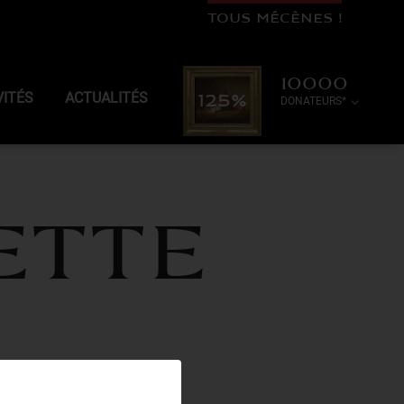
TOUS MÉCÈNES !
10000
VITÉS
ACTUALITÉS
125%
DONATEURS*
ette