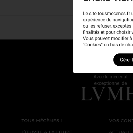
Le site tousmecenes.fr u
expérience de navigation
ou les refuser, exceptés 
finalités et pour choisir
Vous pouvez modifier à 
"Cookies” en bas de cha
Gérer 
Avec le mécénat
exceptionnel de
TOUS MÉCÈNES !
VOS CON
L’ŒUVRE À LA LOUPE
ACTUALIT