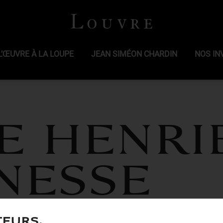
L’ŒUVRE À LA LOUPE
JEAN SIMÉON CHARDIN
NOS IN
e Henri
NESSE
teurs,