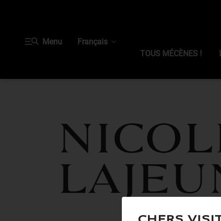
Menu
Français
TOUS MÉCÈNES !
Nicol
LAJEU
Chers visi