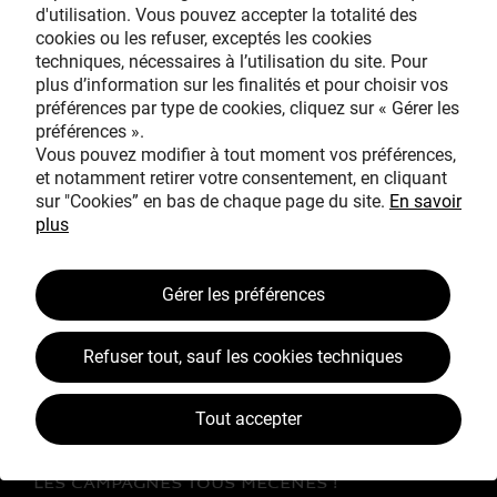
d'utilisation. Vous pouvez accepter la totalité des
cookies ou les refuser, exceptés les cookies
techniques, nécessaires à l’utilisation du site. Pour
Avec le mécénat
plus d’information sur les finalités et pour choisir vos
exceptionnel de
préférences par type de cookies, cliquez sur « Gérer les
préférences ».
Vous pouvez modifier à tout moment vos préférences,
et notamment retirer votre consentement, en cliquant
sur "Cookies” en bas de chaque page du site.
En savoir
plus
TOUS MÉCÈNES !
Gérer les préférences
L’ŒUVRE À LA LOUPE
Refuser tout, sauf les cookies techniques
JEAN SIMEON CHARDIN
VOS CONTREPARTIES
Tout accepter
ACTUALITÉS
LES CAMPAGNES TOUS MÉCÈNES !