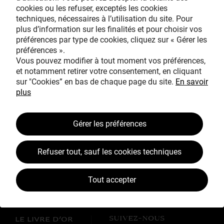
cookies ou les refuser, exceptés les cookies
Avec le mécénat
techniques, nécessaires à l’utilisation du site. Pour
exceptionnel de
plus d’information sur les finalités et pour choisir vos
préférences par type de cookies, cliquez sur « Gérer les
préférences ».
Vous pouvez modifier à tout moment vos préférences,
et notamment retirer votre consentement, en cliquant
sur "Cookies” en bas de chaque page du site.
En savoir
plus
TOUS MÉCÈNES !
Gérer les préférences
L’ŒUVRE À LA LOUPE
JEAN SIMEON CHARDIN
Refuser tout, sauf les cookies techniques
VOS CONTREPARTIES
Tout accepter
ACTUALITÉS
LES CAMPAGNES TOUS MÉCÈNES !
SUIVEZ-NOUS
LE LIVRE D’OR