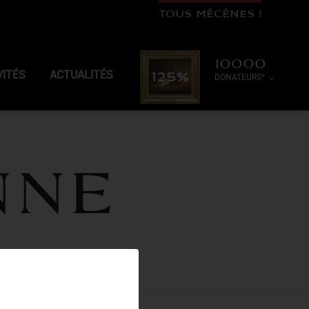
TOUS MÉCÈNES !
10000
VITÉS
ACTUALITÉS
125%
DONATEURS*
nne