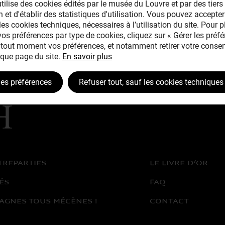
tilise des cookies édités par le musée du Louvre et par des tiers 
 et d'établir des statistiques d'utilisation. Vous pouvez accepter
les cookies techniques, nécessaires à l’utilisation du site. Pour 
 vos préférences par type de cookies, cliquez sur « Gérer les préfé
tout moment vos préférences, et notamment retirer votre consen
que page du site.
En savoir plus
les préférences
Refuser tout, sauf les cookies techniques
TREPARTIES
LE LIVRE D’OR
ÉS
FAQ
AGNES TOUS MÉCÈNES !
CONTACT