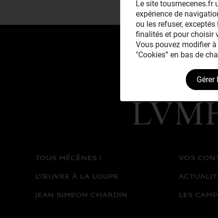
Le site tousmecenes.fr u
expérience de navigation
ou les refuser, exceptés 
finalités et pour choisir
Vous pouvez modifier à 
"Cookies” en bas de cha
Gérer 
Avec le mécénat
exceptionnel de
TOUS MÉCÈNES !
VOS CON
L’ŒUVRE À LA LOUPE
ACTUALIT
JEAN SIMEON CHARDIN
LES CAMP