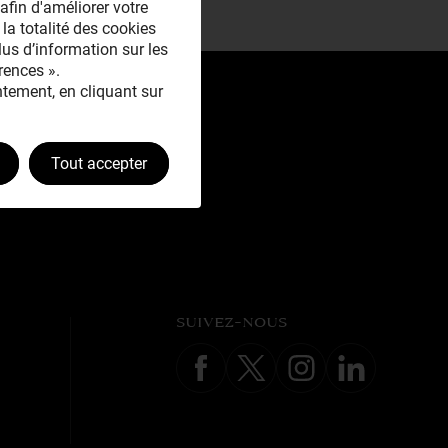
afin d'améliorer votre
 la totalité des cookies
plus d’information sur les
rences ».
tement, en cliquant sur
Tout accepter
SUIVEZ-NOUS