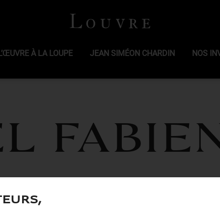
L’ŒUVRE À LA LOUPE
JEAN SIMÉON CHARDIN
NOS IN
L Fabie
teurs,