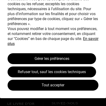
cookies ou les refuser, exceptés les cookies
Avec le mécénat
techniques, nécessaires à l’utilisation du site. Pour
exceptionnel de
plus d’information sur les finalités et pour choisir vos
préférences par type de cookies, cliquez sur « Gérer les
préférences ».
Vous pouvez modifier à tout moment vos préférences,
et notamment retirer votre consentement, en cliquant
sur "Cookies” en bas de chaque page du site.
En savoir
plus
TOUS MÉCÈNES !
Gérer les préférences
L’ŒUVRE À LA LOUPE
JEAN SIMEON CHARDIN
Refuser tout, sauf les cookies techniques
VOS CONTREPARTIES
Tout accepter
ACTUALITÉS
LES CAMPAGNES TOUS MÉCÈNES !
SUIVEZ-NOUS
LE LIVRE D’OR