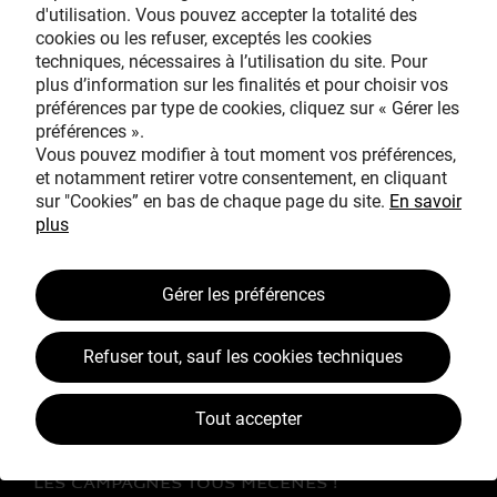
d'utilisation. Vous pouvez accepter la totalité des
cookies ou les refuser, exceptés les cookies
techniques, nécessaires à l’utilisation du site. Pour
Avec le mécénat
plus d’information sur les finalités et pour choisir vos
exceptionnel de
préférences par type de cookies, cliquez sur « Gérer les
préférences ».
Vous pouvez modifier à tout moment vos préférences,
et notamment retirer votre consentement, en cliquant
sur "Cookies” en bas de chaque page du site.
En savoir
plus
TOUS MÉCÈNES !
Gérer les préférences
L’ŒUVRE À LA LOUPE
Refuser tout, sauf les cookies techniques
JEAN SIMEON CHARDIN
VOS CONTREPARTIES
Tout accepter
ACTUALITÉS
LES CAMPAGNES TOUS MÉCÈNES !