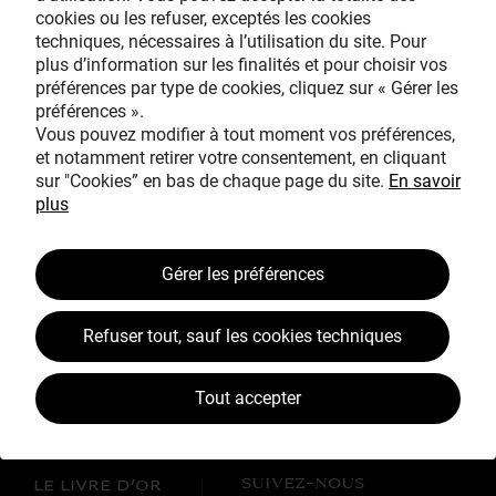
cookies ou les refuser, exceptés les cookies
Avec le mécénat
techniques, nécessaires à l’utilisation du site. Pour
exceptionnel de
plus d’information sur les finalités et pour choisir vos
préférences par type de cookies, cliquez sur « Gérer les
préférences ».
Vous pouvez modifier à tout moment vos préférences,
et notamment retirer votre consentement, en cliquant
sur "Cookies” en bas de chaque page du site.
En savoir
plus
TOUS MÉCÈNES !
Gérer les préférences
L’ŒUVRE À LA LOUPE
JEAN SIMEON CHARDIN
Refuser tout, sauf les cookies techniques
VOS CONTREPARTIES
Tout accepter
ACTUALITÉS
LES CAMPAGNES TOUS MÉCÈNES !
SUIVEZ-NOUS
LE LIVRE D’OR