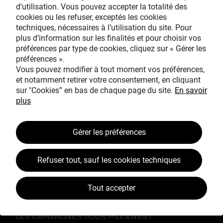
d'utilisation. Vous pouvez accepter la totalité des
cookies ou les refuser, exceptés les cookies
techniques, nécessaires à l’utilisation du site. Pour
Avec le mécénat
plus d’information sur les finalités et pour choisir vos
exceptionnel de
préférences par type de cookies, cliquez sur « Gérer les
préférences ».
Vous pouvez modifier à tout moment vos préférences,
et notamment retirer votre consentement, en cliquant
sur "Cookies” en bas de chaque page du site.
En savoir
plus
TOUS MÉCÈNES !
Gérer les préférences
L’ŒUVRE À LA LOUPE
Refuser tout, sauf les cookies techniques
JEAN SIMEON CHARDIN
VOS CONTREPARTIES
Tout accepter
ACTUALITÉS
LES CAMPAGNES TOUS MÉCÈNES !