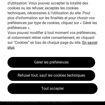
d'utilisation. Vous pouvez accepter la totalité des
cookies ou les refuser, exceptés les cookies
techniques, nécessaires à l’utilisation du site. Pour
Avec le mécénat
plus d’information sur les finalités et pour choisir vos
exceptionnel de
préférences par type de cookies, cliquez sur « Gérer les
préférences ».
Vous pouvez modifier à tout moment vos préférences,
et notamment retirer votre consentement, en cliquant
sur "Cookies” en bas de chaque page du site.
En savoir
plus
TOUS MÉCÈNES !
Gérer les préférences
L’ŒUVRE À LA LOUPE
Refuser tout, sauf les cookies techniques
JEAN SIMEON CHARDIN
VOS CONTREPARTIES
Tout accepter
ACTUALITÉS
LES CAMPAGNES TOUS MÉCÈNES !