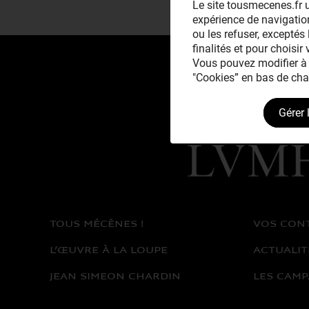
Le site tousmecenes.fr u
expérience de navigation
ou les refuser, exceptés 
finalités et pour choisir
Vous pouvez modifier à 
"Cookies” en bas de cha
Gérer 
Avec le mécénat
exceptionnel de
TOUS MÉCÈNES !
VOS CON
L’ŒUVRE À LA LOUPE
ACTUALIT
JEAN SIMEON CHARDIN
LES CAMP