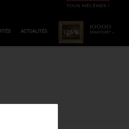
TOUS MÉCÈNES !
10000
VITÉS
ACTUALITÉS
125%
DONATEURS*