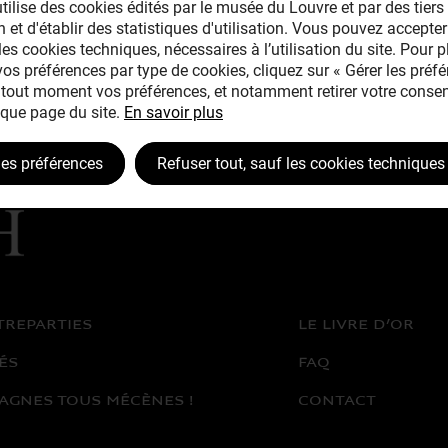
tilise des cookies édités par le musée du Louvre et par des tiers 
 et d'établir des statistiques d'utilisation. Vous pouvez accepter
les cookies techniques, nécessaires à l’utilisation du site. Pour 
 vos préférences par type de cookies, cliquez sur « Gérer les préfé
tout moment vos préférences, et notamment retirer votre consen
que page du site.
En savoir plus
les préférences
Refuser tout, sauf les cookies techniques
TREPARTIES
LE LIVRE D’OR
ÉS
FAQ
AGNES TOUS MÉCÈNES !
CONTACT