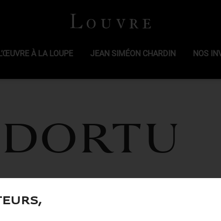
L’ŒUVRE À LA LOUPE
JEAN SIMÉON CHARDIN
NOS IN
 DORTU
teurs,