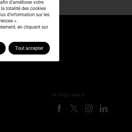
afin d'améliorer votre
 la totalité des cookies
plus d’information sur les
rences ».
tement, en cliquant sur
Tout accepter
SUIVEZ-NOUS