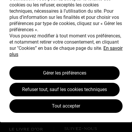
cookies ou les refuser, exceptés les cookies
Avec le mécénat
techniques, nécessaires à l’utilisation du site. Pour
exceptionnel de
plus d’information sur les finalités et pour choisir vos
préférences par type de cookies, cliquez sur « Gérer les
préférences ».
Vous pouvez modifier à tout moment vos préférences,
et notamment retirer votre consentement, en cliquant
sur "Cookies” en bas de chaque page du site.
En savoir
plus
TOUS MÉCÈNES !
Gérer les préférences
L’ŒUVRE À LA LOUPE
JEAN SIMEON CHARDIN
Refuser tout, sauf les cookies techniques
VOS CONTREPARTIES
Tout accepter
ACTUALITÉS
LES CAMPAGNES TOUS MÉCÈNES !
SUIVEZ-NOUS
LE LIVRE D’OR