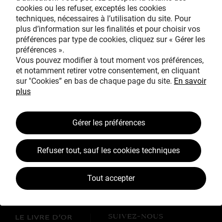
cookies ou les refuser, exceptés les cookies
Avec le mécénat
techniques, nécessaires à l’utilisation du site. Pour
exceptionnel de
plus d’information sur les finalités et pour choisir vos
préférences par type de cookies, cliquez sur « Gérer les
préférences ».
Vous pouvez modifier à tout moment vos préférences,
et notamment retirer votre consentement, en cliquant
sur "Cookies” en bas de chaque page du site.
En savoir
plus
TOUS MÉCÈNES !
Gérer les préférences
L’ŒUVRE À LA LOUPE
JEAN SIMEON CHARDIN
Refuser tout, sauf les cookies techniques
VOS CONTREPARTIES
Tout accepter
ACTUALITÉS
LES CAMPAGNES TOUS MÉCÈNES !
SUIVEZ-NOUS
LE LIVRE D’OR