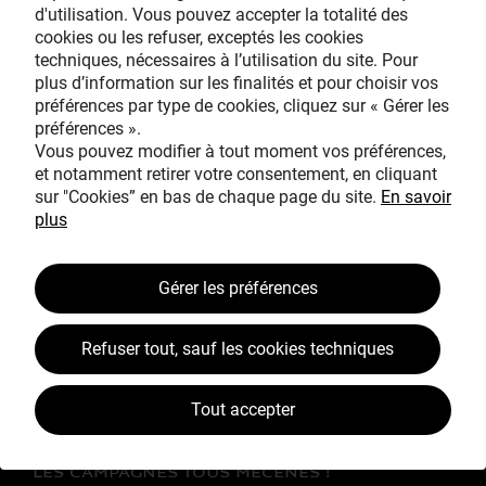
d'utilisation. Vous pouvez accepter la totalité des
cookies ou les refuser, exceptés les cookies
techniques, nécessaires à l’utilisation du site. Pour
Avec le mécénat
plus d’information sur les finalités et pour choisir vos
exceptionnel de
préférences par type de cookies, cliquez sur « Gérer les
préférences ».
Vous pouvez modifier à tout moment vos préférences,
et notamment retirer votre consentement, en cliquant
sur "Cookies” en bas de chaque page du site.
En savoir
plus
TOUS MÉCÈNES !
Gérer les préférences
L’ŒUVRE À LA LOUPE
Refuser tout, sauf les cookies techniques
JEAN SIMEON CHARDIN
VOS CONTREPARTIES
Tout accepter
ACTUALITÉS
LES CAMPAGNES TOUS MÉCÈNES !