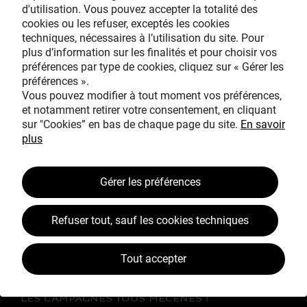
d'utilisation. Vous pouvez accepter la totalité des
cookies ou les refuser, exceptés les cookies
techniques, nécessaires à l’utilisation du site. Pour
Avec le mécénat
plus d’information sur les finalités et pour choisir vos
exceptionnel de
préférences par type de cookies, cliquez sur « Gérer les
préférences ».
Vous pouvez modifier à tout moment vos préférences,
et notamment retirer votre consentement, en cliquant
sur "Cookies” en bas de chaque page du site.
En savoir
plus
TOUS MÉCÈNES !
Gérer les préférences
L’ŒUVRE À LA LOUPE
Refuser tout, sauf les cookies techniques
JEAN SIMEON CHARDIN
VOS CONTREPARTIES
Tout accepter
ACTUALITÉS
LES CAMPAGNES TOUS MÉCÈNES !