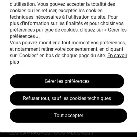
d'utilisation. Vous pouvez accepter la totalité des
cookies ou les refuser, exceptés les cookies
techniques, nécessaires à l’utilisation du site. Pour
Avec le mécénat
plus d’information sur les finalités et pour choisir vos
exceptionnel de
préférences par type de cookies, cliquez sur « Gérer les
préférences ».
Vous pouvez modifier à tout moment vos préférences,
et notamment retirer votre consentement, en cliquant
sur "Cookies” en bas de chaque page du site.
En savoir
plus
TOUS MÉCÈNES !
Gérer les préférences
L’ŒUVRE À LA LOUPE
Refuser tout, sauf les cookies techniques
JEAN SIMEON CHARDIN
VOS CONTREPARTIES
Tout accepter
ACTUALITÉS
LES CAMPAGNES TOUS MÉCÈNES !