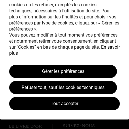
cookies ou les refuser, exceptés les cookies
Avec le mécénat
techniques, nécessaires à l’utilisation du site. Pour
exceptionnel de
plus d’information sur les finalités et pour choisir vos
préférences par type de cookies, cliquez sur « Gérer les
préférences ».
Vous pouvez modifier à tout moment vos préférences,
et notamment retirer votre consentement, en cliquant
sur "Cookies” en bas de chaque page du site.
En savoir
plus
TOUS MÉCÈNES !
Gérer les préférences
L’ŒUVRE À LA LOUPE
JEAN SIMEON CHARDIN
Refuser tout, sauf les cookies techniques
VOS CONTREPARTIES
Tout accepter
ACTUALITÉS
LES CAMPAGNES TOUS MÉCÈNES !
SUIVEZ-NOUS
LE LIVRE D’OR