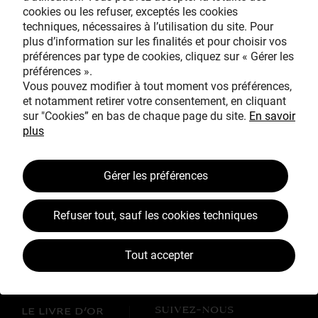
cookies ou les refuser, exceptés les cookies
Avec le mécénat
techniques, nécessaires à l’utilisation du site. Pour
exceptionnel de
plus d’information sur les finalités et pour choisir vos
préférences par type de cookies, cliquez sur « Gérer les
préférences ».
Vous pouvez modifier à tout moment vos préférences,
et notamment retirer votre consentement, en cliquant
sur "Cookies” en bas de chaque page du site.
En savoir
plus
TOUS MÉCÈNES !
Gérer les préférences
L’ŒUVRE À LA LOUPE
JEAN SIMEON CHARDIN
Refuser tout, sauf les cookies techniques
VOS CONTREPARTIES
Tout accepter
ACTUALITÉS
LES CAMPAGNES TOUS MÉCÈNES !
SUIVEZ-NOUS
LE LIVRE D’OR