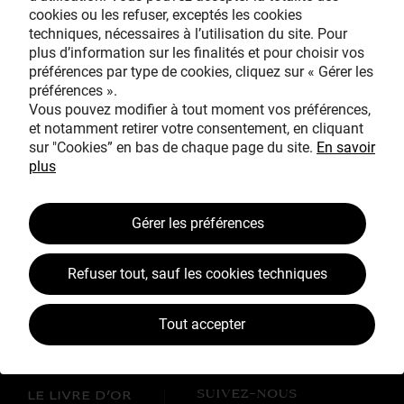
cookies ou les refuser, exceptés les cookies
Avec le mécénat
techniques, nécessaires à l’utilisation du site. Pour
exceptionnel de
plus d’information sur les finalités et pour choisir vos
préférences par type de cookies, cliquez sur « Gérer les
préférences ».
Vous pouvez modifier à tout moment vos préférences,
et notamment retirer votre consentement, en cliquant
sur "Cookies” en bas de chaque page du site.
En savoir
plus
TOUS MÉCÈNES !
Gérer les préférences
L’ŒUVRE À LA LOUPE
JEAN SIMEON CHARDIN
Refuser tout, sauf les cookies techniques
VOS CONTREPARTIES
Tout accepter
ACTUALITÉS
LES CAMPAGNES TOUS MÉCÈNES !
SUIVEZ-NOUS
LE LIVRE D’OR