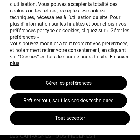
d'utilisation. Vous pouvez accepter la totalité des
cookies ou les refuser, exceptés les cookies
techniques, nécessaires à l’utilisation du site. Pour
Avec le mécénat
plus d’information sur les finalités et pour choisir vos
exceptionnel de
préférences par type de cookies, cliquez sur « Gérer les
préférences ».
Vous pouvez modifier à tout moment vos préférences,
et notamment retirer votre consentement, en cliquant
sur "Cookies” en bas de chaque page du site.
En savoir
plus
TOUS MÉCÈNES !
Gérer les préférences
L’ŒUVRE À LA LOUPE
Refuser tout, sauf les cookies techniques
JEAN SIMEON CHARDIN
VOS CONTREPARTIES
Tout accepter
ACTUALITÉS
LES CAMPAGNES TOUS MÉCÈNES !