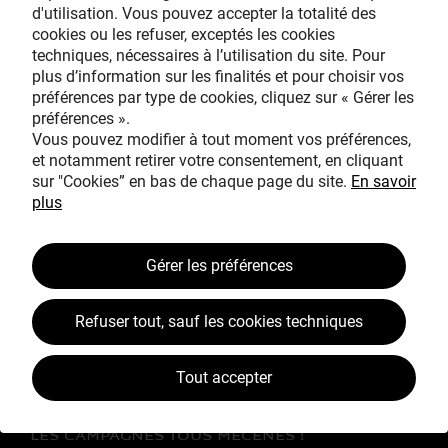
d'utilisation. Vous pouvez accepter la totalité des
cookies ou les refuser, exceptés les cookies
techniques, nécessaires à l’utilisation du site. Pour
Avec le mécénat
plus d’information sur les finalités et pour choisir vos
exceptionnel de
préférences par type de cookies, cliquez sur « Gérer les
préférences ».
Vous pouvez modifier à tout moment vos préférences,
et notamment retirer votre consentement, en cliquant
sur "Cookies” en bas de chaque page du site.
En savoir
plus
TOUS MÉCÈNES !
Gérer les préférences
L’ŒUVRE À LA LOUPE
Refuser tout, sauf les cookies techniques
JEAN SIMEON CHARDIN
VOS CONTREPARTIES
Tout accepter
ACTUALITÉS
LES CAMPAGNES TOUS MÉCÈNES !