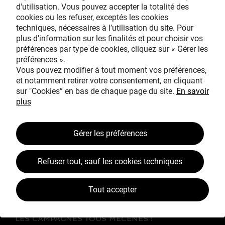
d'utilisation. Vous pouvez accepter la totalité des
cookies ou les refuser, exceptés les cookies
techniques, nécessaires à l’utilisation du site. Pour
Avec le mécénat
plus d’information sur les finalités et pour choisir vos
exceptionnel de
préférences par type de cookies, cliquez sur « Gérer les
préférences ».
Vous pouvez modifier à tout moment vos préférences,
et notamment retirer votre consentement, en cliquant
sur "Cookies” en bas de chaque page du site.
En savoir
plus
TOUS MÉCÈNES !
Gérer les préférences
L’ŒUVRE À LA LOUPE
Refuser tout, sauf les cookies techniques
JEAN SIMEON CHARDIN
VOS CONTREPARTIES
Tout accepter
ACTUALITÉS
LES CAMPAGNES TOUS MÉCÈNES !