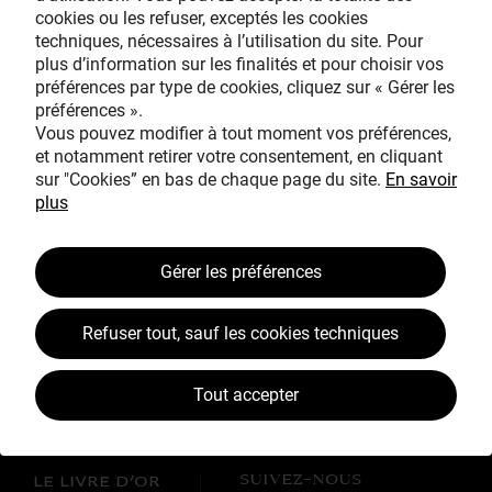
cookies ou les refuser, exceptés les cookies
Avec le mécénat
techniques, nécessaires à l’utilisation du site. Pour
exceptionnel de
plus d’information sur les finalités et pour choisir vos
préférences par type de cookies, cliquez sur « Gérer les
préférences ».
Vous pouvez modifier à tout moment vos préférences,
et notamment retirer votre consentement, en cliquant
sur "Cookies” en bas de chaque page du site.
En savoir
plus
TOUS MÉCÈNES !
Gérer les préférences
L’ŒUVRE À LA LOUPE
JEAN SIMEON CHARDIN
Refuser tout, sauf les cookies techniques
VOS CONTREPARTIES
Tout accepter
ACTUALITÉS
LES CAMPAGNES TOUS MÉCÈNES !
SUIVEZ-NOUS
LE LIVRE D’OR