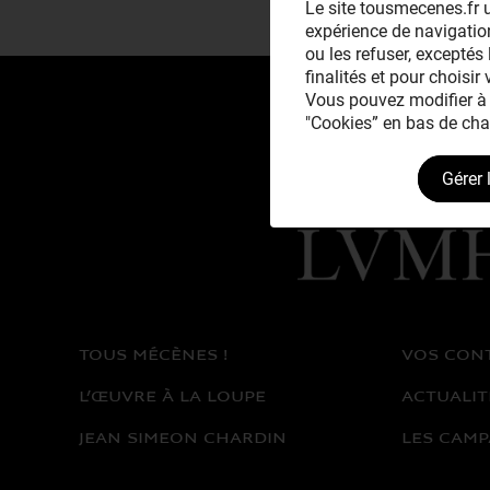
Le site tousmecenes.fr u
expérience de navigation
ou les refuser, exceptés 
finalités et pour choisir
Vous pouvez modifier à 
"Cookies” en bas de cha
Gérer 
Avec le mécénat
exceptionnel de
TOUS MÉCÈNES !
VOS CON
L’ŒUVRE À LA LOUPE
ACTUALIT
JEAN SIMEON CHARDIN
LES CAMP