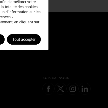
afin d'améliorer votre
 la totalité des cookies
plus d’information sur les
rences ».
tement, en cliquant sur
Tout accepter
SUIVEZ-NOUS