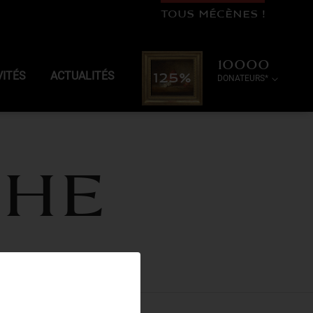
TOUS MÉCÈNES !
10000
VITÉS
ACTUALITÉS
125%
DONATEURS*
CHE