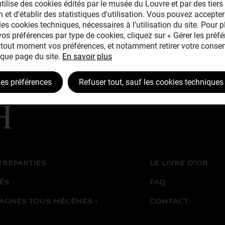
tilise des cookies édités par le musée du Louvre et par des tiers 
 et d'établir des statistiques d'utilisation. Vous pouvez accepter
les cookies techniques, nécessaires à l’utilisation du site. Pour 
 vos préférences par type de cookies, cliquez sur « Gérer les préfé
tout moment vos préférences, et notamment retirer votre consen
que page du site.
En savoir plus
les préférences
Refuser tout, sauf les cookies techniques
TREPARTIES
LE LIVRE D’OR
ÉS
FAQ
AGNES TOUS MÉCÈNES !
CONTACT