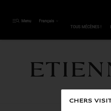
Menu
Français
TOUS MÉCÈNES !
Etien
Chers visi