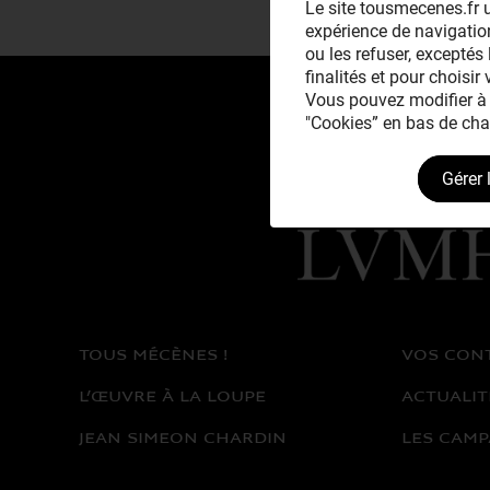
Le site tousmecenes.fr u
expérience de navigation
ou les refuser, exceptés 
finalités et pour choisir
Vous pouvez modifier à 
"Cookies” en bas de cha
Gérer 
Avec le mécénat
exceptionnel de
TOUS MÉCÈNES !
VOS CON
L’ŒUVRE À LA LOUPE
ACTUALIT
JEAN SIMEON CHARDIN
LES CAMP