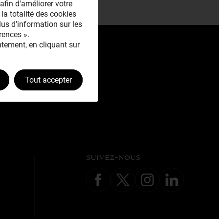
afin d'améliorer votre
 la totalité des cookies
plus d’information sur les
rences ».
tement, en cliquant sur
Tout accepter
SUIVEZ-NOUS