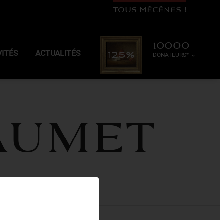
TOUS MÉCÈNES !
10000
VITÉS
ACTUALITÉS
125%
DONATEURS*
aumet