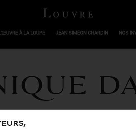
L’ŒUVRE À LA LOUPE
JEAN SIMÉON CHARDIN
NOS IN
nique D
teurs,