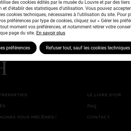
tilise des cookies édités par le musée du Louvre et par des tiers 
 et d'établir des statistiques d'utilisation. Vous pouvez accepter
les cookies techniques, nécessaires à l’utilisation du site. Pour 
 vos préférences par type de cookies, cliquez sur « Gérer les préfé
tout moment vos préférences, et notamment retirer votre consen
que page du site.
En savoir plus
les préférences
Refuser tout, sauf les cookies techniques
TREPARTIES
LE LIVRE D’OR
ÉS
FAQ
AGNES TOUS MÉCÈNES !
CONTACT