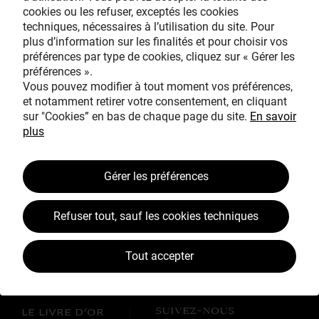
cookies ou les refuser, exceptés les cookies
Avec le mécénat
techniques, nécessaires à l’utilisation du site. Pour
exceptionnel de
plus d’information sur les finalités et pour choisir vos
préférences par type de cookies, cliquez sur « Gérer les
préférences ».
Vous pouvez modifier à tout moment vos préférences,
et notamment retirer votre consentement, en cliquant
sur "Cookies” en bas de chaque page du site.
En savoir
plus
TOUS MÉCÈNES !
Gérer les préférences
L’ŒUVRE À LA LOUPE
JEAN SIMEON CHARDIN
Refuser tout, sauf les cookies techniques
VOS CONTREPARTIES
Tout accepter
ACTUALITÉS
LES CAMPAGNES TOUS MÉCÈNES !
SUIVEZ-NOUS
LE LIVRE D’OR