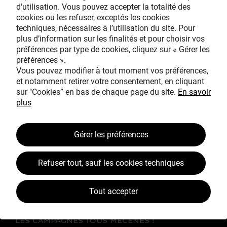
d'utilisation. Vous pouvez accepter la totalité des
cookies ou les refuser, exceptés les cookies
techniques, nécessaires à l’utilisation du site. Pour
Avec le mécénat
plus d’information sur les finalités et pour choisir vos
exceptionnel de
préférences par type de cookies, cliquez sur « Gérer les
préférences ».
Vous pouvez modifier à tout moment vos préférences,
et notamment retirer votre consentement, en cliquant
sur "Cookies” en bas de chaque page du site.
En savoir
plus
TOUS MÉCÈNES !
Gérer les préférences
L’ŒUVRE À LA LOUPE
Refuser tout, sauf les cookies techniques
JEAN SIMEON CHARDIN
VOS CONTREPARTIES
Tout accepter
ACTUALITÉS
LES CAMPAGNES TOUS MÉCÈNES !