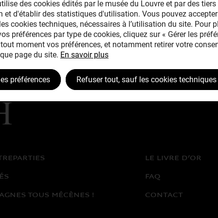
tilise des cookies édités par le musée du Louvre et par des tiers 
 et d'établir des statistiques d'utilisation. Vous pouvez accepter
les cookies techniques, nécessaires à l’utilisation du site. Pour 
 vos préférences par type de cookies, cliquez sur « Gérer les préfé
tout moment vos préférences, et notamment retirer votre consen
que page du site.
En savoir plus
les préférences
Refuser tout, sauf les cookies techniques
TREPARTIES
LE LIVRE D’OR
ÉS
FAQ
AGNES TOUS MÉCÈNES !
CONTACT