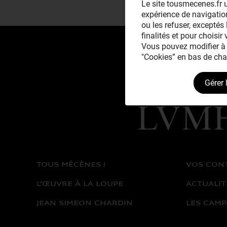
Le site tousmecenes.fr u
expérience de navigation
ou les refuser, exceptés 
finalités et pour choisir
Vous pouvez modifier à 
"Cookies” en bas de cha
Gérer 
Avec le mécénat
exceptionnel de
TOUS MÉCÈNES !
VOS CON
L’ŒUVRE À LA LOUPE
ACTUALIT
JEAN SIMEON CHARDIN
LES CAMP