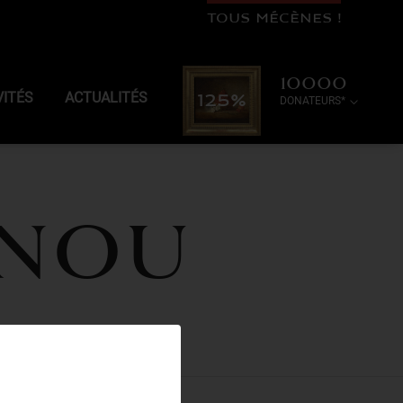
TOUS MÉCÈNES !
10000
VITÉS
ACTUALITÉS
125%
DONATEURS*
INOU