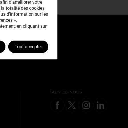
afin d'améliorer votre
 la totalité des cookies
plus d’information sur les
rences ».
tement, en cliquant sur
Tout accepter
SUIVEZ-NOUS