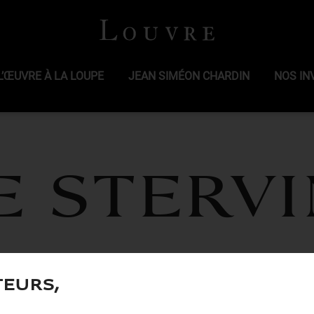
L’ŒUVRE À LA LOUPE
JEAN SIMÉON CHARDIN
NOS IN
e STERV
teurs,