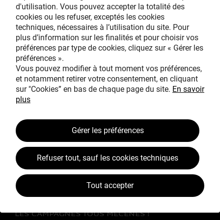
d'utilisation. Vous pouvez accepter la totalité des
cookies ou les refuser, exceptés les cookies
techniques, nécessaires à l’utilisation du site. Pour
Avec le mécénat
plus d’information sur les finalités et pour choisir vos
exceptionnel de
préférences par type de cookies, cliquez sur « Gérer les
préférences ».
Vous pouvez modifier à tout moment vos préférences,
et notamment retirer votre consentement, en cliquant
sur "Cookies” en bas de chaque page du site.
En savoir
plus
TOUS MÉCÈNES !
Gérer les préférences
L’ŒUVRE À LA LOUPE
Refuser tout, sauf les cookies techniques
JEAN SIMEON CHARDIN
VOS CONTREPARTIES
Tout accepter
ACTUALITÉS
LES CAMPAGNES TOUS MÉCÈNES !