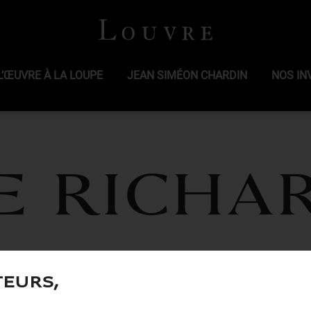
L’ŒUVRE À LA LOUPE
JEAN SIMÉON CHARDIN
NOS IN
e Richa
teurs,