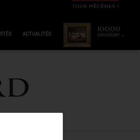
TOUS MÉCÈNES !
10000
VITÉS
ACTUALITÉS
125%
DONATEURS*
rd