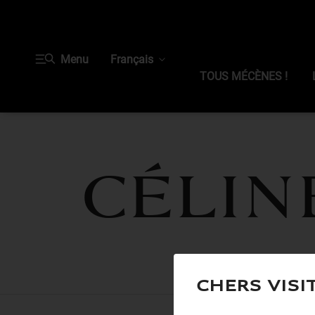
Menu
Français
TOUS MÉCÈNES !
Célin
Chers visi