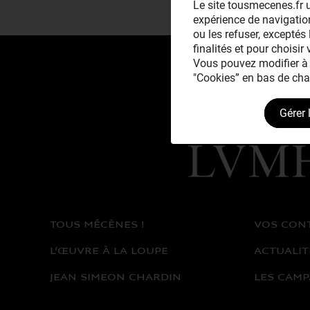
Le site tousmecenes.fr u
expérience de navigation
ou les refuser, exceptés 
finalités et pour choisir
Vous pouvez modifier à 
"Cookies” en bas de cha
Gérer 
Avec le mécénat
exceptionnel de
TOUS MÉCÈNES !
VOS CON
L’ŒUVRE À LA LOUPE
ACTUALIT
JEAN SIMEON CHARDIN
LES CAMP