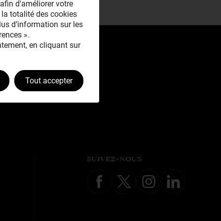
afin d'améliorer votre
 la totalité des cookies
plus d’information sur les
rences ».
tement, en cliquant sur
Tout accepter
SUIVEZ-NOUS