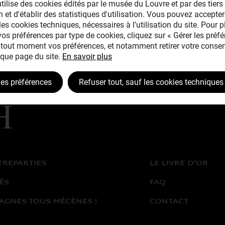
tilise des cookies édités par le musée du Louvre et par des tiers 
 et d'établir des statistiques d'utilisation. Vous pouvez accepter
les cookies techniques, nécessaires à l’utilisation du site. Pour 
 vos préférences par type de cookies, cliquez sur « Gérer les préfé
tout moment vos préférences, et notamment retirer votre consen
que page du site.
En savoir plus
les préférences
Refuser tout, sauf les cookies techniques
TREPARTIES
LE LIVRE D’OR
ÉS
FAQ
AGNES TOUS MÉCÈNES !
CONTACT