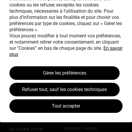
cookies ou les refuser, exceptés les cookies
Avec le mécénat
techniques, nécessaires à l’utilisation du site. Pour
exceptionnel de
plus d’information sur les finalités et pour choisir vos
préférences par type de cookies, cliquez sur « Gérer les
préférences ».
Vous pouvez modifier à tout moment vos préférences,
et notamment retirer votre consentement, en cliquant
sur "Cookies” en bas de chaque page du site.
En savoir
plus
TOUS MÉCÈNES !
Gérer les préférences
L’ŒUVRE À LA LOUPE
JEAN SIMEON CHARDIN
Refuser tout, sauf les cookies techniques
VOS CONTREPARTIES
Tout accepter
ACTUALITÉS
LES CAMPAGNES TOUS MÉCÈNES !
SUIVEZ-NOUS
LE LIVRE D’OR