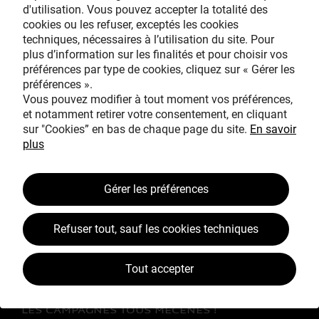
d'utilisation. Vous pouvez accepter la totalité des
cookies ou les refuser, exceptés les cookies
techniques, nécessaires à l’utilisation du site. Pour
Avec le mécénat
plus d’information sur les finalités et pour choisir vos
exceptionnel de
préférences par type de cookies, cliquez sur « Gérer les
préférences ».
Vous pouvez modifier à tout moment vos préférences,
et notamment retirer votre consentement, en cliquant
sur "Cookies” en bas de chaque page du site.
En savoir
plus
TOUS MÉCÈNES !
Gérer les préférences
L’ŒUVRE À LA LOUPE
Refuser tout, sauf les cookies techniques
JEAN SIMEON CHARDIN
VOS CONTREPARTIES
Tout accepter
ACTUALITÉS
LES CAMPAGNES TOUS MÉCÈNES !