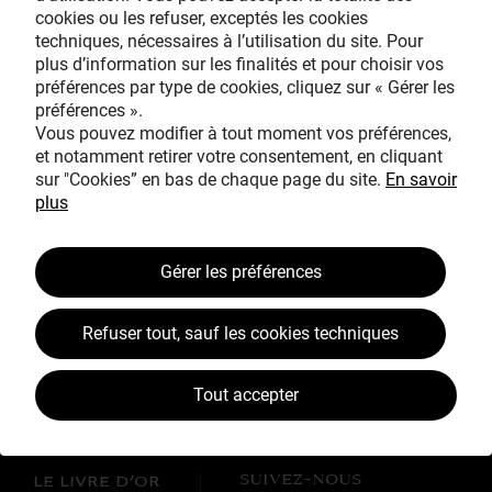
cookies ou les refuser, exceptés les cookies
Avec le mécénat
techniques, nécessaires à l’utilisation du site. Pour
exceptionnel de
plus d’information sur les finalités et pour choisir vos
préférences par type de cookies, cliquez sur « Gérer les
préférences ».
Vous pouvez modifier à tout moment vos préférences,
et notamment retirer votre consentement, en cliquant
sur "Cookies” en bas de chaque page du site.
En savoir
plus
TOUS MÉCÈNES !
Gérer les préférences
L’ŒUVRE À LA LOUPE
JEAN SIMEON CHARDIN
Refuser tout, sauf les cookies techniques
VOS CONTREPARTIES
Tout accepter
ACTUALITÉS
LES CAMPAGNES TOUS MÉCÈNES !
SUIVEZ-NOUS
LE LIVRE D’OR