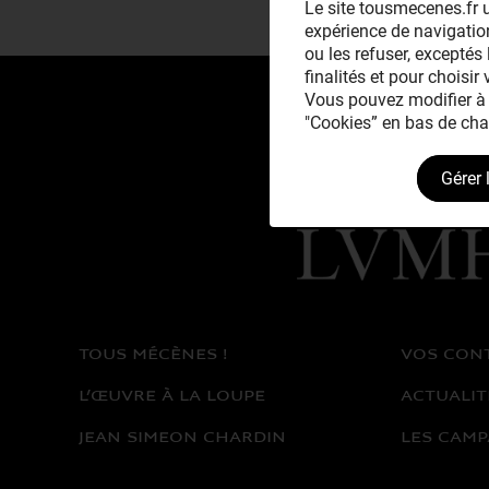
Le site tousmecenes.fr u
expérience de navigation
ou les refuser, exceptés 
finalités et pour choisir
Vous pouvez modifier à 
"Cookies” en bas de cha
Gérer 
Avec le mécénat
exceptionnel de
TOUS MÉCÈNES !
VOS CON
L’ŒUVRE À LA LOUPE
ACTUALIT
JEAN SIMEON CHARDIN
LES CAMP