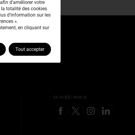
afin d'améliorer votre
 la totalité des cookies
plus d’information sur les
rences ».
tement, en cliquant sur
Tout accepter
SUIVEZ-NOUS