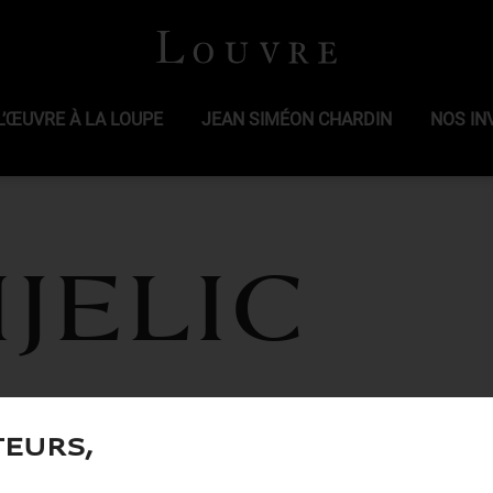
L’ŒUVRE À LA LOUPE
JEAN SIMÉON CHARDIN
NOS IN
JELIC
teurs,