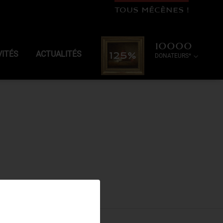
TOUS MÉCÈNES !
10000
VITÉS
ACTUALITÉS
125%
DONATEURS*