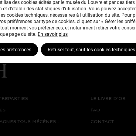
tilise des cookies édités par le musée du Louvre et par des tiers 
 et d'établir des statistiques d'utilisation. Vous pouvez accepter
les cookies techniques, nécessaires à l’utilisation du site. Pour 
 vos préférences par type de cookies, cliquez sur « Gérer les préfé
tout moment vos préférences, et notamment retirer votre consen
que page du site.
En savoir plus
les préférences
Refuser tout, sauf les cookies techniques
TREPARTIES
LE LIVRE D’OR
ÉS
FAQ
AGNES TOUS MÉCÈNES !
CONTACT