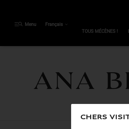
Menu
Français
TOUS MÉCÈNES !
Ana BI
Chers visi