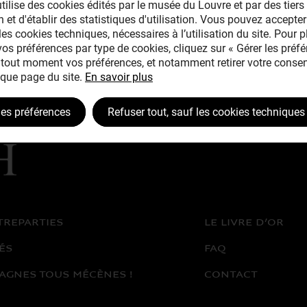
tilise des cookies édités par le musée du Louvre et par des tiers 
 et d'établir des statistiques d'utilisation. Vous pouvez accepter
les cookies techniques, nécessaires à l’utilisation du site. Pour 
 vos préférences par type de cookies, cliquez sur « Gérer les préfé
tout moment vos préférences, et notamment retirer votre consen
que page du site.
En savoir plus
les préférences
Refuser tout, sauf les cookies techniques
TREPARTIES
LE LIVRE D’OR
ÉS
FAQ
AGNES TOUS MÉCÈNES !
CONTACT