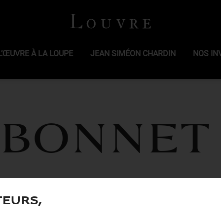
L’ŒUVRE À LA LOUPE
JEAN SIMÉON CHARDIN
NOS IN
 Bonnet
teurs,