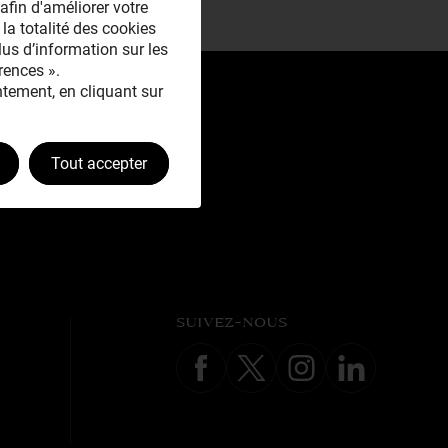
afin d'améliorer votre
 la totalité des cookies
plus d’information sur les
rences ».
tement, en cliquant sur
Tout accepter
SUIVEZ-NOUS