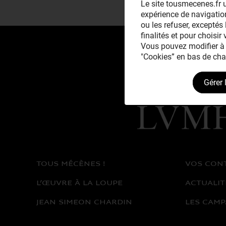
Le site tousmecenes.fr u
expérience de navigation
ou les refuser, exceptés 
finalités et pour choisir
Vous pouvez modifier à 
"Cookies” en bas de cha
Gérer 
Avec le mécénat
exceptionnel de
TOUS MÉCÈNES !
VOS CON
L’ŒUVRE À LA LOUPE
ACTUALIT
JEAN SIMEON CHARDIN
LES CAMP