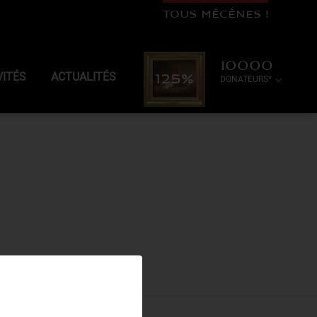
TOUS MÉCÈNES !
10000
VITÉS
ACTUALITÉS
125%
DONATEURS*